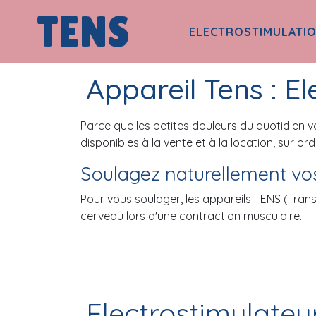
TENS
ELECTROSTIMULATI
Appareil Tens : E
Parce que les petites douleurs du quotidien 
disponibles à la vente et à la location, sur 
Soulagez naturellement vos
Pour vous soulager, les appareils TENS (Trans
cerveau lors d'une contraction musculaire.
La technologie TENS émet de légères impulsio
de douleur en direction du cerveau. Utilisée e
sensation de petits battements.
Electrostimulateu
Donc, si vous souffrez de douleurs aiguës, cer