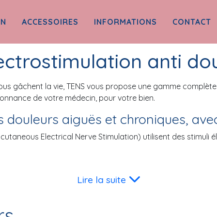
ON
ACCESSOIRES
INFORMATIONS
CONTACT
lectrostimulation anti do
vous gâchent la vie, TENS vous propose une gamme complète d
ordonnance de votre médecin, pour votre bien.
 douleurs aiguës et chroniques, avec 
cutaneous Electrical Nerve Stimulation) utilisent des stimuli 
ns électriques qui stimulent les nerfs sous-cutanés et bloqu
Lire la suite
n mode « endorphinique », elle contribue aussi à la libération
rs
vicalgies ou de lombalgies, de douleurs articulaires et muscula