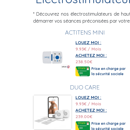
douleurs chroniques, courbatures, lumbago ou
* Découvrez nos électrostimulateurs de haut
Ainsi, avec TENS, optez pour une solution nat
démarrer vos séances préconisées par votre
Notre gamme d'appareils TE
ACTITENS MINI
Suivant les recommandations de votre médecin
LOUEZ MOI :
appareil à réglage d'intensité et de fréquen
9.93
€ / Mois
exemple) ou entièrement programmables afin
ACHETEZ MOI :
238.50
€
En convalescence, en période de rééducation, 
Prise en charge par
renier sur la qualité des soins, et ce, grâce 
la sécurité sociale
complémentaires santé.
DUO CARE
À l'issue des six premiers mois de location, s
restituer l'appareil ou l'acheter, pour le co
LOUEZ MOI :
9.93
€ / Mois
À noter, que les professionnels médicaux peuve
ACHETEZ MOI :
nous prenons en charge la formation de chaque
239.00
€
Prise en charge par
L'expertise et l'accompagn
la sécurité sociale