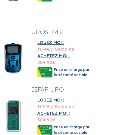
t un accompagnement complet et personnalisé
ur consulter en quelques clics les vidéos
UROSTIM 2
n simple coup de téléphone. Grâce à des
 douleurs naturellement.
LOUEZ MOI :
11.74
€ / Semaine
ACHETEZ MOI :
304.90
€
tion anti-douleur. De plus, pour être
Prise en charge par
rlez-en avec votre médecin, vous verrez,
la sécurité sociale
CEFAR URO
achez que vous n'êtes pas obligé d'acheter
LOUEZ MOI :
11.74
€ / Semaine
hésitez pas : contactez-nous en composant le
ACHETEZ MOI :
304.90
€
Prise en charge par
la sécurité sociale