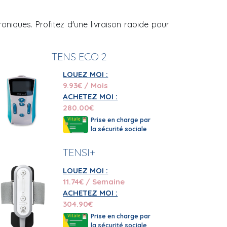
on TENS est faite pour vous.
niques. Profitez d'une livraison rapide pour
e.
n vos besoins
TENS ECO 2
logies les plus courantes, ou plutôt un
LOUEZ MOI :
ion dédiés (à la rééducation périnéale par
9.93
€ / Mois
ACHETEZ MOI :
280.00
€
ENS vous aide à maîtriser les coûts sans
Prise en charge par
 par la Sécurité sociale et/ou les
la sécurité sociale
TENSI+
e votre médecin, vous pourrez choisir entre
LOUEZ MOI :
11.74
€ / Semaine
adapté à leurs patients. Si vous le souhaitez,
ACHETEZ MOI :
nte.
304.90
€
Prise en charge par
en-être
la sécurité sociale