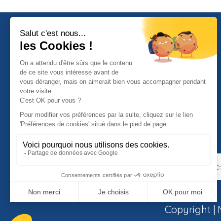
Expédition en 24 heures
( hors WE et jours fériés )
Copyright |