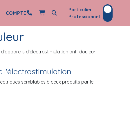
Particulier
COMPTE
Professionnel
uleur
'appareils d'électrostimulation anti-douleur
l'électrostimulation
électriques semblables à ceux produits par le
ent naturellement la transmission des signaux
 d'endorphines, qui se caractérise par une
ires, tendinites, arthrite, déchirure… ou de