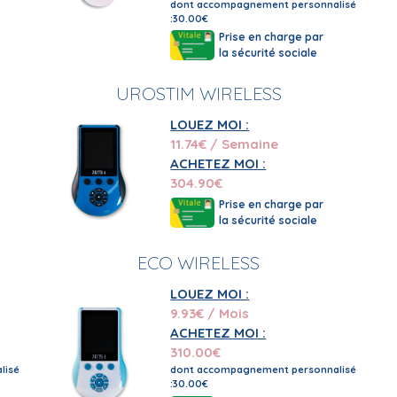
dont accompagnement personnalisé
:30.00€
tre expertise au service de votre bien- être en vous offran
Prise en charge par
d'électrostimulation, rendez-vous sur notre chaine YouTube po
la sécurité sociale
ficacité.
UROSTIM WIRELESS
usage, nos équipes sont là pour vous répondre. Il suffit d'u
aptés à chaque pathologie, nous vous aidons à soulager vos
LOUEZ MOI :
11.74
€ / Semaine
ons TENS d'électrostimulation ?
ACHETEZ MOI :
304.90
€
isposons d'une expérience avérée en matière d'électrostimula
Prise en charge par
eils doit être certifié et conforme aux normes médicales. Pa
la sécurité sociale
ECO WIRELESS
la location de votre TENS et de son rapport qualité-prix ? S
et sur la base de son efficacité, décider de le conserver.
LOUEZ MOI :
9.93
€ / Mois
. Pour toute question d'ordre pathologique ou technique, n'
ACHETEZ MOI :
310.00
€
lisé
dont accompagnement personnalisé
:30.00€