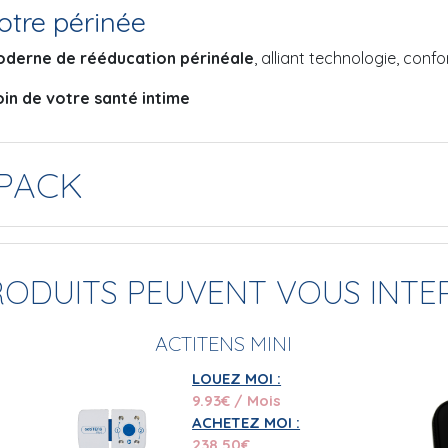
otre périnée
oderne de rééducation périnéale
, alliant technologie, confor
in de votre santé intime
PACK
RODUITS PEUVENT VOUS INTE
ACTITENS MINI
LOUEZ MOI :
9.93
€ / Mois
ACHETEZ MOI :
238.50
€