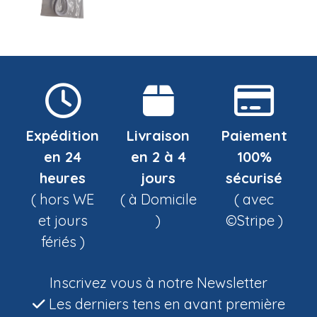
Expédition
Livraison
Paiement
en 24
en 2 à 4
100%
heures
jours
sécurisé
( hors WE
( à Domicile
( avec
et jours
)
©Stripe )
fériés )
Inscrivez vous à notre Newsletter
Les derniers tens en avant première