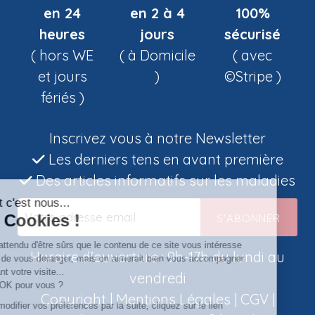
en 24
en 2 à 4
100%
heures
jours
sécurisé
( hors WE
( à Domicile
( avec
et jours
)
©Stripe )
fériés )
Inscrivez vous à notre Newsletter
Les derniers tens en avant première
Des articles informatifs sur les maladies
S'ABONNER
Horaire d'ouverture : 9h-17h du lundi au
vendredi
Copyright |
Mentions Légales
|
CGV
|