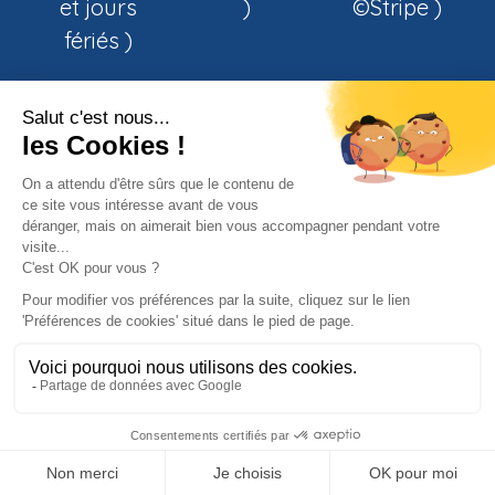
et jours
)
©Stripe )
fériés )
Inscrivez vous à notre Newsletter
Les derniers tens en avant première
Des articles informatifs sur les maladies
S'ABONNER
Horaire d'ouverture : 9h-17h du lundi au
vendredi
Copyright |
Mentions Légales
|
CGV
|
RGPD
|
Qui sommes nous ?
|
Cookies
Cliquez-ici pour modifier vos préférences en matière de
cookies