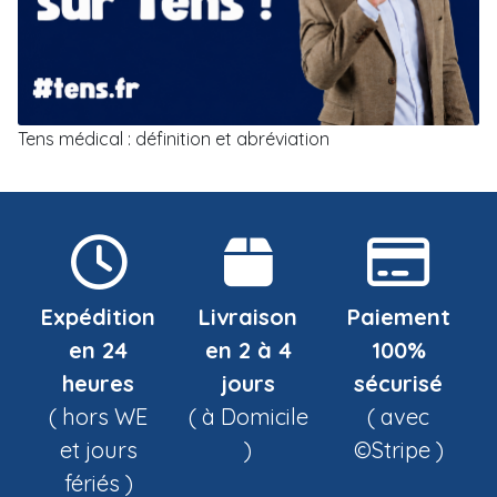
Tens médical : définition et abréviation
Expédition
Livraison
Paiement
en 24
en 2 à 4
100%
heures
jours
sécurisé
( hors WE
( à Domicile
( avec
et jours
)
©Stripe )
fériés )