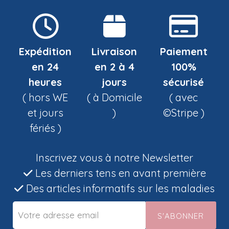
Expédition
Livraison
Paiement
en 24
en 2 à 4
100%
heures
jours
sécurisé
( hors WE
( à Domicile
( avec
et jours
)
©Stripe )
fériés )
Inscrivez vous à notre Newsletter
Les derniers tens en avant première
Des articles informatifs sur les maladies
S'ABONNER