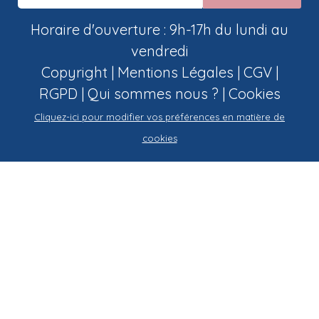
Horaire d'ouverture : 9h-17h du lundi au
vendredi
Copyright |
Mentions Légales
|
CGV
|
RGPD
|
Qui sommes nous ?
|
Cookies
Cliquez-ici pour modifier vos préférences en matière de
cookies