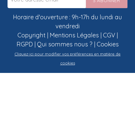
S'ABONNER
Horaire d'ouverture : 9h-17h du lundi au
vendredi
Copyright |
Mentions Légales
|
CGV
|
RGPD
|
Qui sommes nous ?
|
Cookies
Cliquez-ici pour modifier vos préférences en matière de
cookies