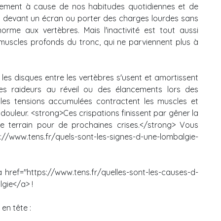
ralement à cause de nos habitudes quotidiennes et de
s devant un écran ou porter des charges lourdes sans
orme aux vertèbres. Mais l'inactivité est tout aussi
 muscles profonds du tronc, qui ne parviennent plus à
, les disques entre les vertèbres s'usent et amortissent
es raideurs au réveil ou des élancements lors des
 les tensions accumulées contractent les muscles et
douleur. <strong>Ces crispations finissent par gêner la
e terrain pour de prochaines crises.</strong> Vous
/www.tens.fr/quels-sont-les-signes-d-une-lombalgie-
 href="https://www.tens.fr/quelles-sont-les-causes-d-
gie</a> !
en tête :