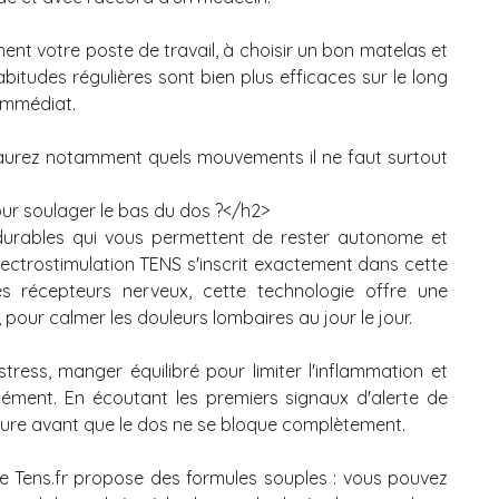
ent votre poste de travail, à choisir un bon matelas et
abitudes régulières sont bien plus efficaces sur le long
immédiat.
aurez notamment quels mouvements il ne faut surtout
our soulager le bas du dos ?</h2>
s durables qui vous permettent de rester autonome et
'électrostimulation TENS s'inscrit exactement dans cette
s récepteurs nerveux, cette technologie offre une
, pour calmer les douleurs lombaires au jour le jour.
stress, manger équilibré pour limiter l'inflammation et
mément. En écoutant les premiers signaux d'alerte de
ture avant que le dos ne se bloque complètement.
e Tens.fr propose des formules souples : vous pouvez