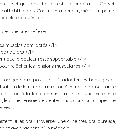
 conseil qui consistait à rester allongé au lit. On sait
ile affaiblit le dos. Continuer à bouger, même un peu et
 accélère la guérison.
 ces quelques réflexes :
es muscles contractés.</li>
cles du dos.</li>
tant que la douleur reste supportable.</li>
 pour relâcher les tensions musculaires.</li>
 corriger votre posture et à adopter les bons gestes
ilisation de la neurostimulation électrique transcutanée
achat ou à la location sur Tens.fr, est une excellente
, le boîtier envoie de petites impulsions qui coupent le
cerveau.
estent utiles pour traverser une crise très douloureuse,
ode et avec l'accord d'un médecin.