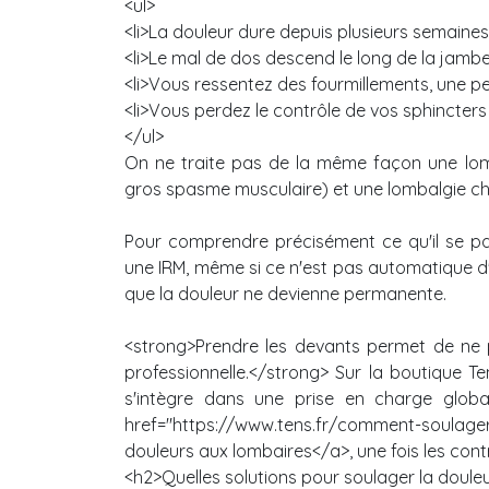
<ul>
<li>La douleur dure depuis plusieurs semaines 
<li>Le mal de dos descend le long de la jambe 
<li>Vous ressentez des fourmillements, une per
<li>Vous perdez le contrôle de vos sphincters 
</ul>
On ne traite pas de la même façon une lom
gros spasme musculaire) et une lombalgie chro
Pour comprendre précisément ce qu'il se p
une IRM, même si ce n'est pas automatique d'
que la douleur ne devienne permanente.
<strong>Prendre les devants permet de ne p
professionnelle.</strong> Sur la boutique Te
s'intègre dans une prise en charge globa
href="https://www.tens.fr/comment-soulag
douleurs aux lombaires</a>, une fois les con
<h2>Quelles solutions pour soulager la doule