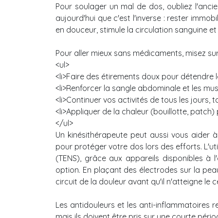
Pour soulager un mal de dos, oubliez l'ancien
aujourd'hui que c'est l'inverse : rester immob
en douceur, stimule la circulation sanguine et
Pour aller mieux sans médicaments, misez sur
<ul>
<li>Faire des étirements doux pour détendre l
<li>Renforcer la sangle abdominale et les mus
<li>Continuer vos activités de tous les jours, 
<li>Appliquer de la chaleur (bouillotte, patch)
</ul>
Un kinésithérapeute peut aussi vous aider à
pour protéger votre dos lors des efforts. L'ut
(TENS), grâce aux appareils disponibles à l'
option. En plaçant des électrodes sur la peau
circuit de la douleur avant qu'il n'atteigne le 
Les antidouleurs et les anti-inflammatoires r
mais ils doivent être pris sur une courte péri