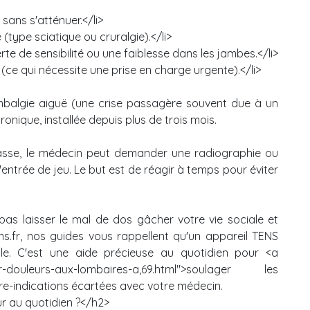
sans s'atténuer.</li>
(type sciatique ou cruralgie).</li>
te de sensibilité ou une faiblesse dans les jambes.</li>
(ce qui nécessite une prise en charge urgente).</li>
balgie aiguë (une crise passagère souvent due à un
nique, installée depuis plus de trois mois.
asse, le médecin peut demander une radiographie ou
entrée de jeu. Le but est de réagir à temps pour éviter
as laisser le mal de dos gâcher votre vie sociale et
ns.fr, nos guides vous rappellent qu'un appareil TENS
le. C'est une aide précieuse au quotidien pour <a
er-douleurs-aux-lombaires-a,69.html">soulager les
tre-indications écartées avec votre médecin.
ur au quotidien ?</h2>