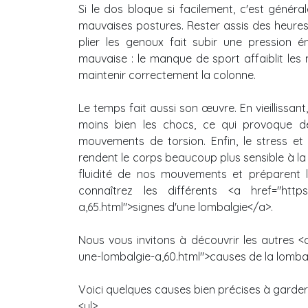
Si le dos bloque si facilement, c'est géné
mauvaises postures. Rester assis des heure
plier les genoux fait subir une pression én
mauvaise : le manque de sport affaiblit les
maintenir correctement la colonne.
Le temps fait aussi son œuvre. En vieillissant
moins bien les chocs, ce qui provoque d
mouvements de torsion. Enfin, le stress et
rendent le corps beaucoup plus sensible à la 
fluidité de nos mouvements et préparent l
connaîtrez les différents <a href="https:/
a,65.html">signes d'une lombalgie</a>.
Nous vous invitons à découvrir les autres <a
une-lombalgie-a,60.html">causes de la lombal
Voici quelques causes bien précises à garder 
<ul>