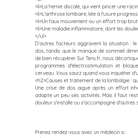
<li>La hernie discale, qui vient pincer une raci
<li>L'arthrose lombaire, liée à l'usure progress
<li>Un faux mouvement ou un effort trop brut
<li>Une maladie inflammatoire, dont les douleurs
</ul>
D’autres facteurs aggravent la situation : l
dos, tandis que le manque de sommeil dimin
de bien récupérer. Sur Tens.fr, nous décorti
programmes d'électrostimulation et bloqu
cerveau. Vous saurz quand vous inquiéter d'
<h2>Causes et traitement de la lombalgie : qu
Une crise de dos aiguë après un effort inh
adapte un peu ses activités. Mais il faut rest
douleur s'installe ou s'accompagne d'autre
Prenez rendez-vous avec un médecin si :