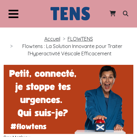
TENS
Accueil
FLOWTENS
Flowtens : La Solution Innovante pour Traiter
l’Hyperactivité Vésicale Efficacement