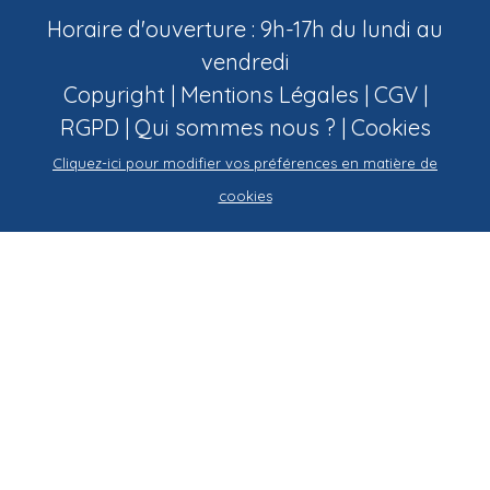
Horaire d'ouverture : 9h-17h du lundi au
vendredi
Copyright |
Mentions Légales
|
CGV
|
RGPD
|
Qui sommes nous ?
|
Cookies
Cliquez-ici pour modifier vos préférences en matière de
cookies