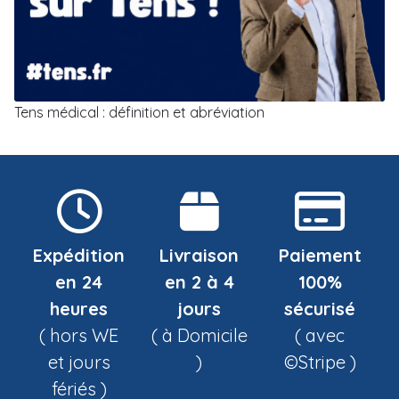
Tens médical : définition et abréviation
Expédition
Livraison
Paiement
en 24
en 2 à 4
100%
heures
jours
sécurisé
( hors WE
( à Domicile
( avec
et jours
)
©Stripe )
fériés )