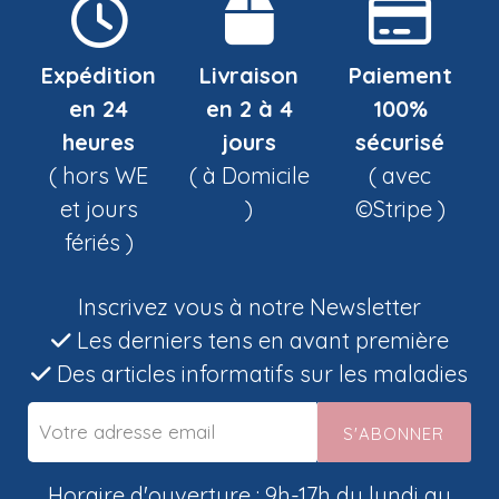
Expédition
Livraison
Paiement
en 24
en 2 à 4
100%
heures
jours
sécurisé
( hors WE
( à Domicile
( avec
et jours
)
©Stripe )
fériés )
Inscrivez vous à notre Newsletter
Les derniers tens en avant première
Des articles informatifs sur les maladies
S'ABONNER
Horaire d'ouverture : 9h-17h du lundi au