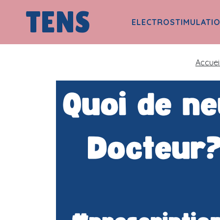
TENS
ELECTROSTIMULATI
Accuei