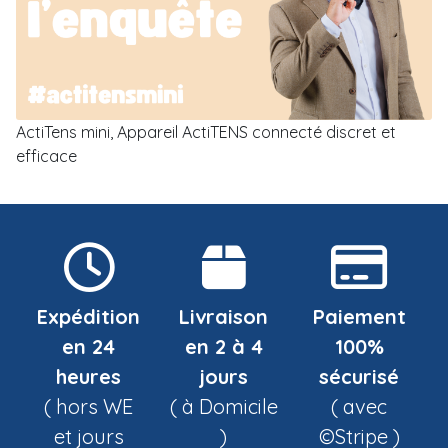
ActiTens mini, Appareil ActiTENS connecté discret et
efficace
Expédition
Livraison
Paiement
en 24
en 2 à 4
100%
heures
jours
sécurisé
( hors WE
( à Domicile
( avec
et jours
)
©Stripe )