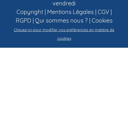
vendredi
Copyright |
Mentions Légales
|
CGV
|
RGPD
|
Qui sommes nous ?
|
Cookies
Cliquez-ici pour modifier vos préférences en matière de
cookies