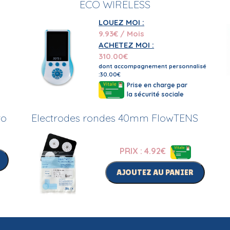
ECO WIRELESS
LOUEZ MOI :
9.93
€ / Mois
ACHETEZ MOI :
310.00
€
dont accompagnement personnalisé
:30.00€
Prise en charge par
la sécurité sociale
ro
Electrodes rondes 40mm FlowTENS
PRIX : 4.92
€
AJOUTEZ AU PANIER