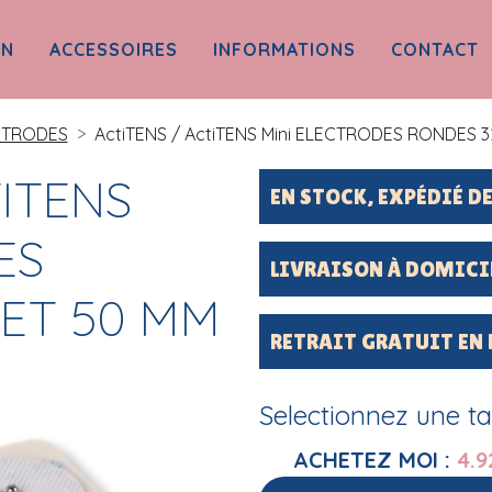
ON
ACCESSOIRES
INFORMATIONS
CONTACT
CTRODES
ActiTENS / ActiTENS Mini ELECTRODES RONDES 
TITENS
EN STOCK, EXPÉDIÉ 
ES
LIVRAISON À DOMICI
ET 50 MM
RETRAIT GRATUIT EN
Selectionnez une tail
ACHETEZ MOI :
4.9