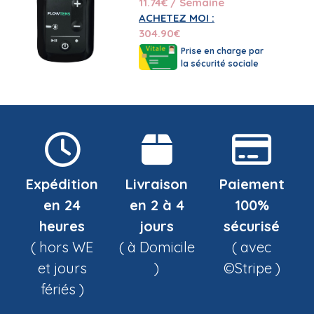
11.74
€ / Semaine
ACHETEZ MOI :
304.90
€
Prise en charge par
la sécurité sociale
Expédition
Livraison
Paiement
en 24
en 2 à 4
100%
heures
jours
sécurisé
( hors WE
( à Domicile
( avec
et jours
)
©Stripe )
fériés )