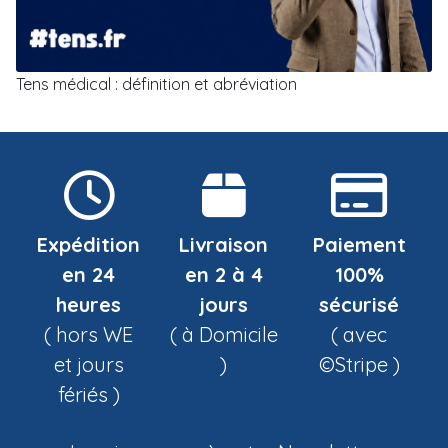
Tens médical : définition et abréviation
Expédition
Livraison
Paiement
en 24
en 2 à 4
100%
heures
jours
sécurisé
( hors WE
( à Domicile
( avec
et jours
)
©Stripe )
fériés )