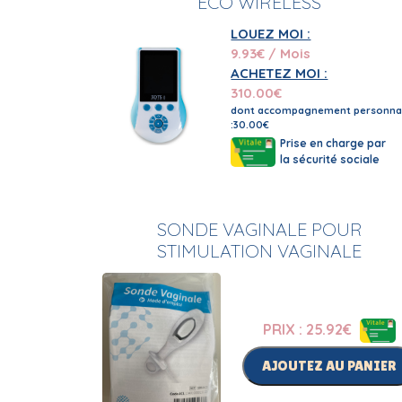
ECO WIRELESS
LOUEZ MOI :
9.93
€ / Mois
ACHETEZ MOI :
310.00
€
dont accompagnement personnal
:30.00€
Prise en charge par
la sécurité sociale
SONDE VAGINALE POUR
STIMULATION VAGINALE
PRIX : 25.92
€
AJOUTEZ AU PANIER