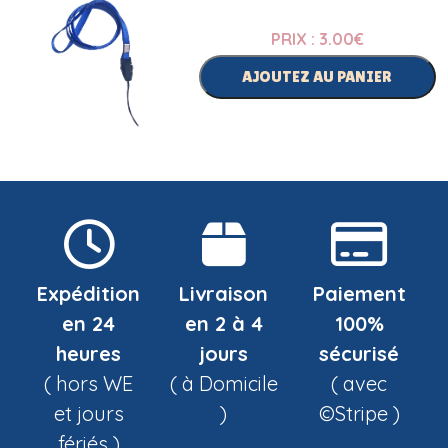
PRIX : 3.00
€
AJOUTEZ AU PANIER
Expédition
Livraison
Paiement
en 24
en 2 à 4
100%
heures
jours
sécurisé
( hors WE
( à Domicile
( avec
et jours
)
©Stripe )
fériés )