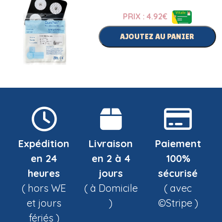
PRIX : 4.92
€
AJOUTEZ AU PANIER
Expédition
Livraison
Paiement
en 24
en 2 à 4
100%
heures
jours
sécurisé
( hors WE
( à Domicile
( avec
et jours
)
©Stripe )
fériés )