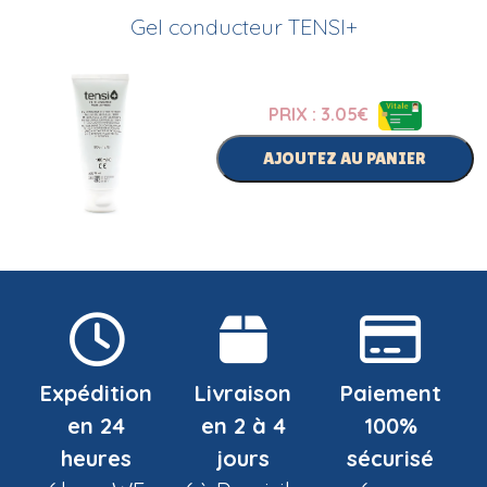
Gel conducteur TENSI+
PRIX : 3.05
€
AJOUTEZ AU PANIER
Expédition
Livraison
Paiement
en 24
en 2 à 4
100%
heures
jours
sécurisé