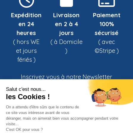
Expédition
Livraison
Paiement
en 24
en 2 à 4
100%
heures
jours
sécurisé
( hors WE
( à Domicile
( avec
et jours
)
©Stripe )
fériés )
Inscrivez vous à notre Newsletter
Les derniers tens en avant première
Des articles informatifs sur les maladies
S'ABONNER
Horaire d'ouverture : 9h-17h du lundi au