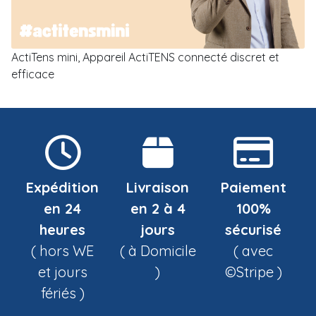
ActiTens mini, Appareil ActiTENS connecté discret et
efficace
Expédition
Livraison
Paiement
en 24
en 2 à 4
100%
heures
jours
sécurisé
( hors WE
( à Domicile
( avec
et jours
)
©Stripe )
fériés )