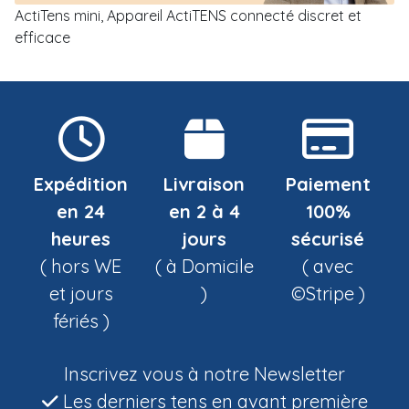
ActiTens mini, Appareil ActiTENS connecté discret et
efficace
Expédition
Livraison
Paiement
en 24
en 2 à 4
100%
heures
jours
sécurisé
( hors WE
( à Domicile
( avec
et jours
)
©Stripe )
fériés )
Inscrivez vous à notre Newsletter
Les derniers tens en avant première